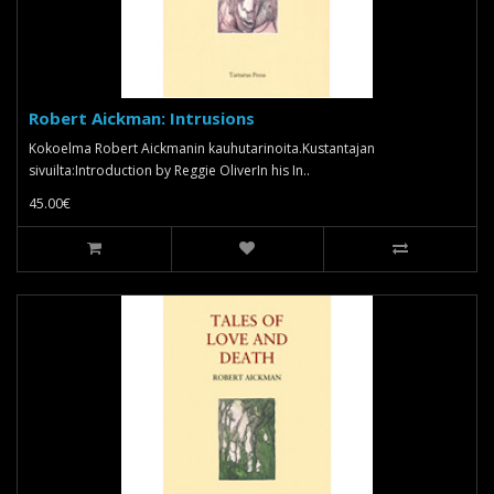
Robert Aickman: Intrusions
Kokoelma Robert Aickmanin kauhutarinoita.Kustantajan
sivuilta:Introduction by Reggie OliverIn his In..
45.00€