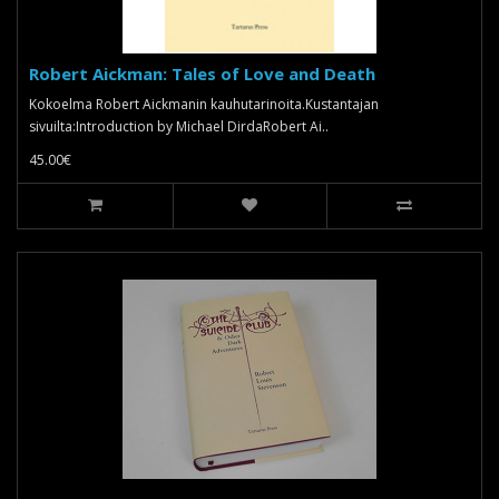
Robert Aickman: Tales of Love and Death
Kokoelma Robert Aickmanin kauhutarinoita.Kustantajan
sivuilta:Introduction by Michael DirdaRobert Ai..
45.00€