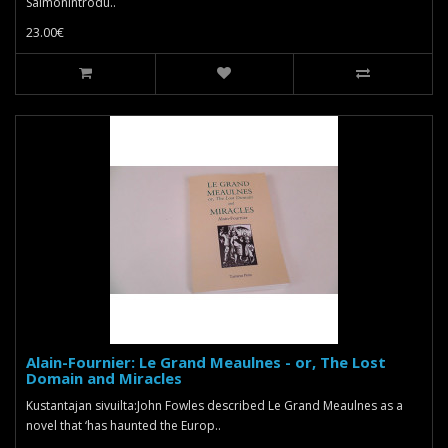
SalmonIntrodu..
23.00€
Alain-Fournier: Le Grand Meaulnes - or, The Lost
Domain and Miracles
Kustantajan sivuilta:John Fowles described Le Grand Meaulnes as a
novel that ‘has haunted the Europ..