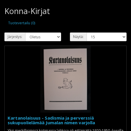
Konna-Kirjat
Tuotevertailu (0)
Järjestys:
Näytä:
Kartanolaisuus - Sadismia ja perverssiä
sukupuolielämää Jumalan nimen varjolla
Yksi merkillisimpiä kotimaisia lahkoja oli eittämättä 1920-1950 -luvuilla